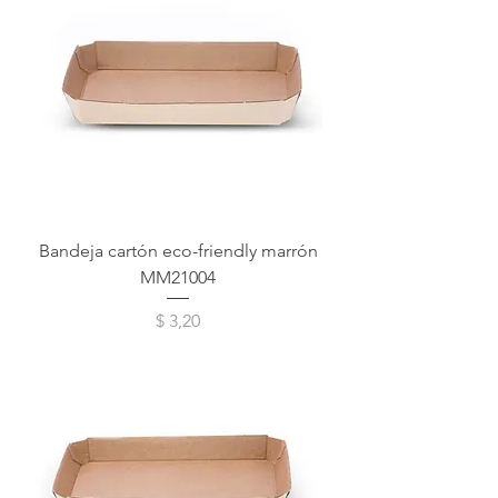
Bandeja cartón eco-friendly marrón
MM21004
Precio
$ 3,20