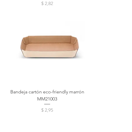
Precio
$ 2,82
Bandeja cartón eco-friendly marrón
MM21003
Precio
$ 2,95